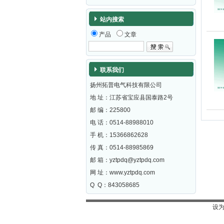
站内搜索
产品
文章
联系我们
扬州拓普电气科技有限公司
地 址：江苏省宝应县国泰路2号
邮 编：
225800
电 话：0514-88988010
手 机：15366862628
传 真：0514-88985869
邮 箱：
yztpdq@yztpdq.com
网 址：
www.yztpdq.com
Q Q：843058685
设