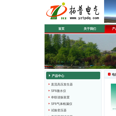
首页
关于我们
产
电
产品中心
直流高压发生器
SF6微水仪
串联谐振装置
SF6气体检漏仪
试验变压器