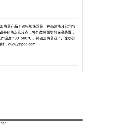
加热器产品！铸铝加热器是一种高效热分部均匀
设备的热点及冷点，将外散热面增加保温装置，
温度 400~500 ℃ 。铸铝加热器源产厂家扬州
网站：
www.yztpdq.com
2021