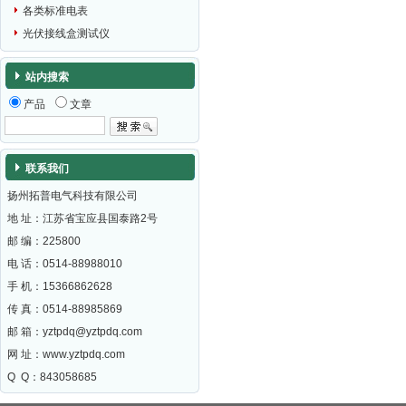
各类标准电表
光伏接线盒测试仪
站内搜索
产品
文章
联系我们
扬州拓普电气科技有限公司
地 址：江苏省宝应县国泰路2号
邮 编：
225800
电 话：0514-88988010
手 机：15366862628
传 真：0514-88985869
邮 箱：
yztpdq@yztpdq.com
网 址：
www.yztpdq.com
Q Q：843058685