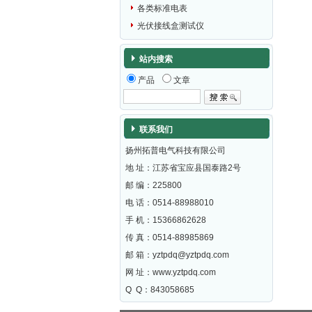
各类标准电表
光伏接线盒测试仪
站内搜索
产品
文章
联系我们
扬州拓普电气科技有限公司
地 址：江苏省宝应县国泰路2号
邮 编：
225800
电 话：0514-88988010
手 机：15366862628
传 真：0514-88985869
邮 箱：
yztpdq@yztpdq.com
网 址：
www.yztpdq.com
Q Q：843058685