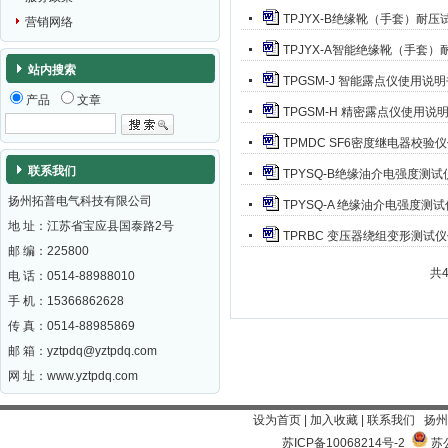
TPJYX-B绝缘靴（手套）耐
营销网络
TPJYX-A智能绝缘靴（手套
站内搜索
TPGSM-J 智能露点仪使用说
产品
文章
TPGSM-H 精密露点仪使用说
TPMDC SF6密度继电器校验
联系我们
TPYSQ-B绝缘油介电强度测
扬州拓普电气科技有限公司
TPYSQ-A 绝缘油介电强度测
地 址：江苏省宝应县国泰路2号
TPRBC 变压器绕组变形测试
邮 编：
225800
共
电 话：0514-88988010
手 机：15366862628
传 真：0514-88985869
邮 箱：
yztpdq@yztpdq.com
网 址：
www.yztpdq.com
设为首页
|
加入收藏
|
联系我们
扬州
苏ICP备10068214号-2
苏公