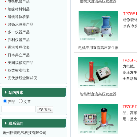
便携式直流高压发生器
电热电器产品
绝缘材料制品
T
PZGF-
滑线导轨桥架
特别设
绿扬示波器产品
水内冷
多一仪器产品
胜利仪器产品
香港希玛仪表
电机专用直流高压发生器
日本共立产品
TPZGF-
美国福禄克产品
力电缆
各类标准电表
高压发生
光伏接线盒测试仪
全自动
站内搜索
智能型直流高压发生器
产品
文章
TPZGF-
品。高
用，是
联系我们
扬州拓普电气科技有限公司