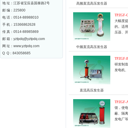
地 址：江苏省宝应县国泰路2号
高频直流高压发生器
邮 编：
225800
TPZGF-
电 话：0514-88988010
大幅度提
手 机：15366862628
的。适
传 真：0514-88985869
压器、
邮 箱：
yztpdq@yztpdq.com
网 址：
www.yztpdq.com
中频直流高压发生器
Q Q：843058685
TPZGF-
研发制
发电机
直流高压发生器
TPZGF-
馈，使电
蔽、隔
发电厂