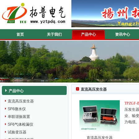
首页
关于我们
产品中心
资讯中心
直流高压发生器
产品中心
直流高压发生器
TPZGF-
SF6微水仪
压发生
业、输
串联谐振装置
力电缆
SF6气体检漏仪
试验变压器
直流高压发生器