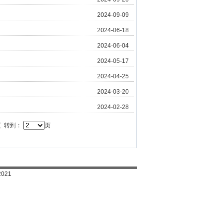
2024-09-09
2024-06-18
2024-06-04
2024-05-17
2024-04-25
2024-03-20
2024-02-28
页
转到：
页
2021