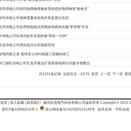
邮市供电公司依托电商物资验收系统把好电商物资“验收关”
邮市供电公司迎峰度夏保供电作风监督出实招
征市供电公司应用智能低压同期发电模块实施“零停电”作业
沂供电公司应用AI技术实现抢修"再快一分钟"
应县供电公司强化低压台区线损管理
邮境内勤王变-智纬变110kV线路工程顺利竣工
州江都区供电公司扎实开展业扩报装领域突出问题专项整治
共2101条记录 当前页次：2/176
首页
上一页
下一页
尾
为首页
|
加入收藏
|
联系我们
扬州拓普电气科技有限公司
版权所有 Copyright
©
2010-
苏ICP备10068214号-2
苏公网安备32102302010144号
技术支持：平邑在线