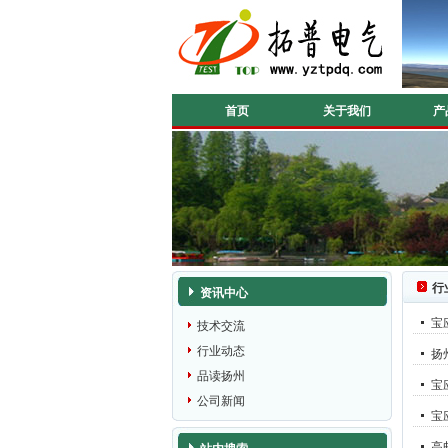
首页
关于我们
产
行
资讯中心
宝
技术交流
行业动态
扬
品读扬州
宝
公司新闻
宝
高