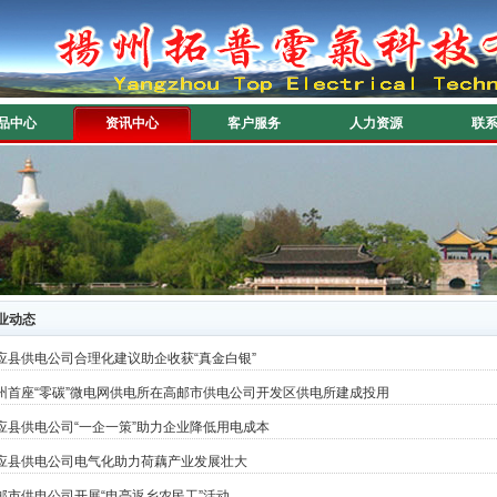
品中心
资讯中心
客户服务
人力资源
联
业动态
应县供电公司合理化建议助企收获“真金白银”
州首座“零碳”微电网供电所在高邮市供电公司开发区供电所建成投用
应县供电公司“一企一策”助力企业降低用电成本
应县供电公司电气化助力荷藕产业发展壮大
邮市供电公司开展“电亮返乡农民工”活动