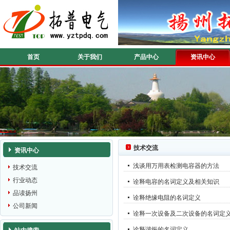
首页
关于我们
产品中心
资讯中心
技术交流
资讯中心
浅谈用万用表检测电容器的方法
技术交流
行业动态
诠释电容的名词定义及相关知识
品读扬州
诠释绝缘电阻的名词定义
公司新闻
诠释一次设备及二次设备的名词定
诠释谐振的名词定义