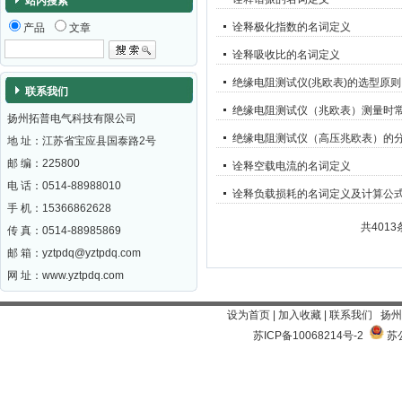
站内搜索
诠释极化指数的名词定义
产品
文章
诠释吸收比的名词定义
绝缘电阻测试仪(兆欧表)的选型原则
联系我们
绝缘电阻测试仪（兆欧表）测量时
扬州拓普电气科技有限公司
绝缘电阻测试仪（高压兆欧表）的
地 址：江苏省宝应县国泰路2号
邮 编：
225800
诠释空载电流的名词定义
电 话：0514-88988010
诠释负载损耗的名词定义及计算公
手 机：15366862628
共4013
传 真：0514-88985869
邮 箱：
yztpdq@yztpdq.com
网 址：
www.yztpdq.com
设为首页
|
加入收藏
|
联系我们
扬州
苏ICP备10068214号-2
苏公