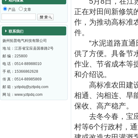
5月8日，在江苏
站内搜索
产品
文章
正在对田间新修筑
作，为推动高标准农
件。
联系我们
扬州拓普电气科技有限公司
“水泥道路直通田
地 址：江苏省宝应县国泰路2号
供了方便。具备节
邮 编：
225800
作业、节省成本等
电 话：0514-88988010
手 机：15366862628
和介绍说。
传 真：0514-88985869
高标准农田建设是
邮 箱：
yztpdq@yztpdq.com
相通、沟相连、旱
网 址：
www.yztpdq.com
保收、高产稳产。
去冬今春，宝应县
村等6个行政村，
建或改造农田灌溉