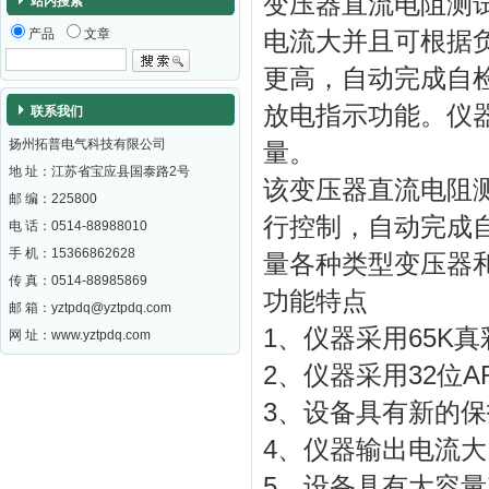
变压器直流电阻测
站内搜索
产品
文章
电流大并且可根据
更高，自动完成自
放电指示功能。仪
联系我们
扬州拓普电气科技有限公司
量。
地 址：江苏省宝应县国泰路2号
该变压器直流电阻测
邮 编：
225800
行控制，自动完成
电 话：0514-88988010
手 机：15366862628
量各种类型变压器
传 真：0514-88985869
功能特点
邮 箱：
yztpdq@yztpdq.com
1、仪器采用65K
网 址：
www.yztpdq.com
2、仪器采用32位
3、设备具有新的
4、仪器输出电流
5、设备具有大容