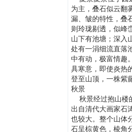
为主，叠石似云翻
漏、皱的特性，叠
则玲珑剔透，似峰
山下有池塘；深入
处有一涓细流直落
中有动，极富情趣
具寒意，即使炎热
登至山顶，一株紫
秋景
秋景经过抱山楼的
出自清代大画家石
也较大。整个山体分
石呈棕黄色，棱角