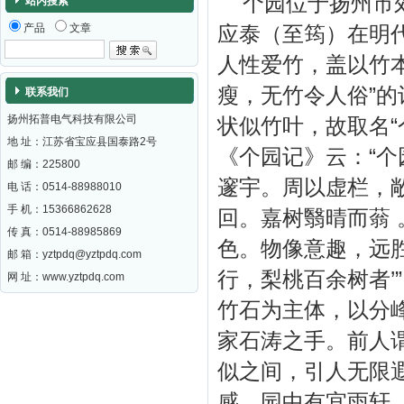
个园位于扬州市郊
站内搜索
产品
文章
应泰（至筠）在明
人性爱竹，盖以竹
瘦，无竹令人俗”的
联系我们
扬州拓普电气科技有限公司
状似竹叶，故取名“
地 址：江苏省宝应县国泰路2号
《个园记》云：“
邮 编：
225800
邃宇。周以虚栏，
电 话：0514-88988010
手 机：15366862628
回。嘉树翳晴而蓊 
传 真：0514-88985869
色。物像意趣，远
邮 箱：
yztpdq@yztpdq.com
行，梨桃百余树者’
网 址：
www.yztpdq.com
竹石为主体，以分
家石涛之手。前人谓
似之间，引人无限
感。园中有宜雨轩