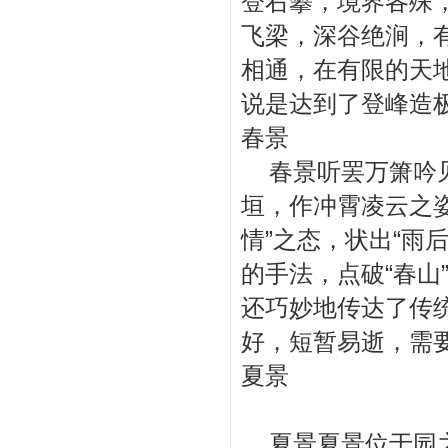
登右攀，境界各殊
飞梁，深谷绝涧，
相通，在有限的天
说是达到了登峰造
春景
春景听罢万箫吟见
垣，作冲霄凌云之
情”之态，状出“雨
的手法，点破“春山
还巧妙地传达了传统
好，短暂易逝，需
夏景
夏景夏景位于园之