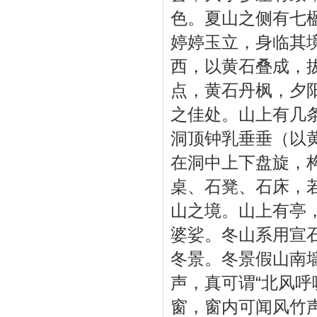
色。夏山之侧有七
婷婷玉立，身临其
西，以黄石叠成，
点，黄石丹枫，夕
之佳处。山上有几
洞顶钟乳垂垂（以
在洞中上下盘旋，
桌、石凳、石床，
山之境。山上有亭，
婆娑。冬山系用宣
冬景。冬景假山南墙
声，真可谓“北风呼
窗，窗内可闻风竹