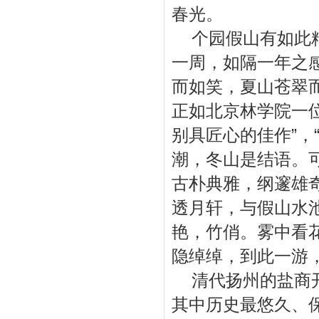
春光。
个园假山有如此精
一周，如隔一年之
而如笑，夏山苍翠
正如北京林学院一
别具匠心的佳作”，
潮，冬山是结语。
古朴典雅，纲邃雄
透月轩，与假山水
艳，竹俏。雾中看
隐绰绰，到此一游
清代扬州的盐商开
其中历史最悠久、