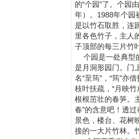
的“个园”了。个园
年）。1988年个
是以竹石取胜，连园
里各色竹子，主人
子顶部的每三片竹叶
个园是一处典型的
是月洞形园门。门上
名“至筠”，“筠”
枝叶扶疏，“月映竹
根根茁壮的春笋。
春”的含意吧！透
景色，楼台、花树
接的一大片竹林。