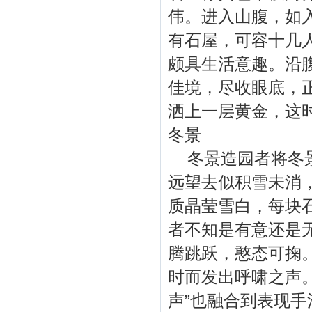
伟。进入山腹，如
有石屋，可容十几
颇具生活意趣。沿
佳境，尽收眼底，
洒上一层黄金，这
冬景
冬景造园者将冬景
远望去似积雪未消
质晶莹雪白，每块
者不知是有意还是
腾跳跃，憨态可掬
时而发出呼啸之声。
声”也融合到表现