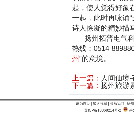
起，使人觉得好象
一起，此时再咏诵“
诗人徐凝的精妙描
扬州拓普电气科技
热线：0514-8898
州
”的意境。
上一篇：
人间仙境-
下一篇：
扬州旅游景
设为首页
|
加入收藏
|
联系我们
扬州
苏ICP备10068214号-2
苏公