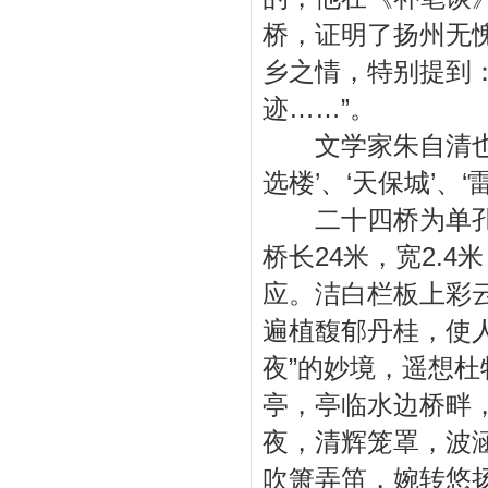
桥，证明了扬州无愧
乡之情，特别提到
迹……”。
文学家朱自清也曾
选楼’、‘天保城’、‘
二十四桥为单孔拱
桥长24米，宽2.
应。洁白栏板上彩
遍植馥郁丹桂，使
夜”的妙境，遥想
亭，亭临水边桥畔
夜，清辉笼罩，波
吹箫弄笛，婉转悠