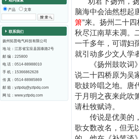
劝君下扬州，扬州
站内搜索
产品
文章
脑海中会油然想起唐
箫
”来。扬州二十
秋尽江南草未凋。
联系我们
扬州拓普电气科技有限公司
一千多年，可谓妇
地 址：江苏省宝应县国泰路2号
就引动多少文人学
邮 编：
225800
《扬州鼓吹词》说
电 话：0514-88988010
手 机：15366862628
说二十四桥原为吴
传 真：0514-88985869
歌妓吟唱之地。唐
邮 箱：
yztpdq@yztpdq.com
于月明之夜来此吹
网 址：
www.yztpdq.com
请杜牧赋诗。
传说是优美的，也
歌女数改名，但无
的，他在《补笔谈