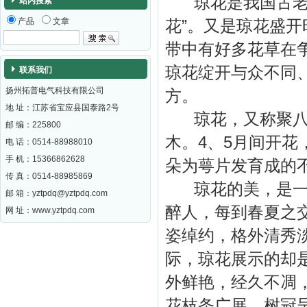
琼花是我国古老的
站内搜索
产品
文章
花”。又是琼花盛
带中有好多花草在
琼花绽开与众不同
联系我们
扬州拓普电气科技有限公司
方。
地 址：江苏省宝应县国泰路2号
琼花，又称聚八仙
邮 编：
225800
木。4、5月间开
电 话：0514-88988010
手 机：15366862628
朵为萼片发育成的
传 真：0514-88985869
琼花的美，是一种
邮 箱：
yztpdq@yztpdq.com
醉人，每到春夏之
网 址：
www.yztpdq.com
姿绰约，格外清秀
际，琼花展示的却
外鲜艳，经久不凋
花枝条广展，树冠