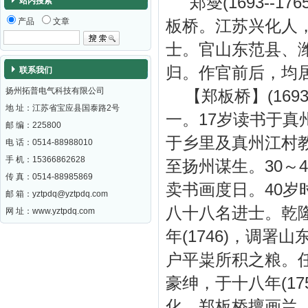
郑燮(1693--1
站内搜索
产品
文章
板桥。江苏兴化人
士。官山东范县、
归。作官前后，均
联系我们
扬州拓普电气科技有限公司
【
郑板桥
】(16
地 址：江苏省宝应县国泰路2号
一。17岁读书于真
邮 编：
225800
于乡里及真州江村
电 话：0514-88988010
手 机：15366862628
至扬州谋生。30～
传 真：0514-88985869
卖书画度日。40岁
邮 箱：
yztpdq@yztpdq.com
八十八名进士。乾隆
网 址：
www.yztpdq.com
年(1746)，调
户平粜所积之粮。
豪绅，于十八年(1
化。郑板桥
擅画兰