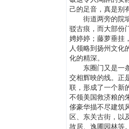
己的足音，真是别
街道两旁的院墙犹
驳古痕，而大部份
娉婷婷；藤萝垂挂
人领略到扬州文化
化的精深。
东圈门又是一条线
交相辉映的线。正
联，形成了一个新
不领美国救济粮的
侈豪华描不尽建筑
区、东关古街，以
故居、逸圃园林等