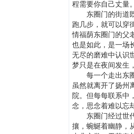
程需要你自己丈量
东圈门的街道既短
跑几步，就可以穿
情福荫东圈门的父
也是如此，是一场
无尽的磨难中认识
梦只是在夜间发生
每一个走出东圈门
虽然就离开了扬州
院。但每每联系中
念，思念着难以忘
东圈门经过世代变
攘，蜿蜒着幽静，