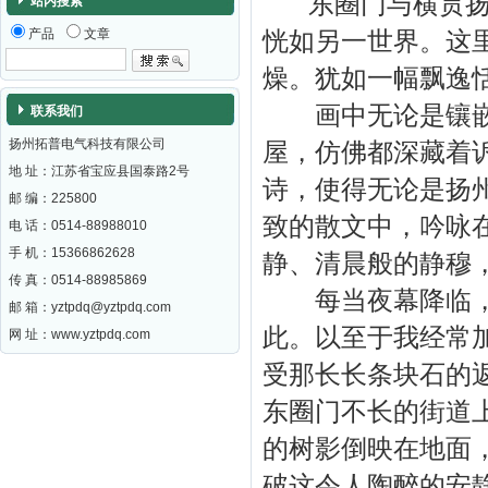
东圈门与横贯扬州
站内搜索
产品
文章
恍如另一世界。这
燥。犹如一幅飘逸
画中无论是镶嵌着
联系我们
扬州拓普电气科技有限公司
屋，仿佛都深藏着
地 址：江苏省宝应县国泰路2号
诗，使得无论是扬
邮 编：
225800
致的散文中，吟咏
电 话：0514-88988010
手 机：15366862628
静、清晨般的静穆
传 真：0514-88985869
每当夜幕降临，喧
邮 箱：
yztpdq@yztpdq.com
此。以至于我经常
网 址：
www.yztpdq.com
受那长长条块石的
东圈门不长的街道
的树影倒映在地面
破这令人陶醉的安