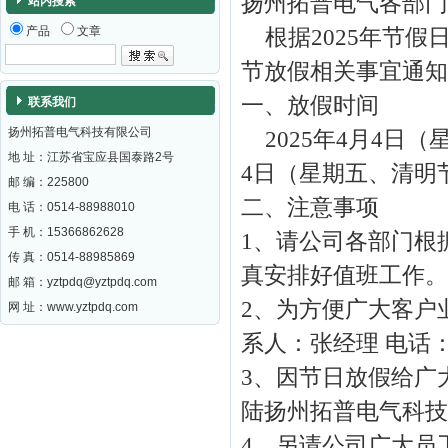
扬州拓普电气各部门
站内搜索
产品
文章
根据2025年节假
节放假相关事宜通知
一、放假时间
联系我们
扬州拓普电气科技有限公司
2025年4月4日（
地 址：江苏省宝应县国泰路2号
4日（星期五、清明
邮 编：
225800
二、注意事项
电 话：0514-88988010
手 机：15366862628
1、请公司各部门根
传 真：0514-88985869
真安排好值班工作。
邮 箱：
yztpdq@yztpdq.com
2、为方便广大客户
网 址：
www.yztpdq.com
系人：张经理 电话：051
3、因节日放假给广
陆扬州拓普电气科技
4、另请公司广大员