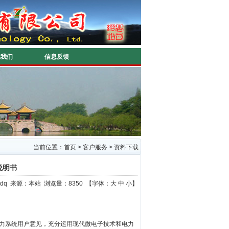
系我们
信息反馈
当前位置：
首页
>
客户服务
>
资料下载
说明书
yztpdq 来源：本站 浏览量：8350 【字体：
大
中
小
】
听取电力系统用户意见，充分运用现代微电子技术和电力