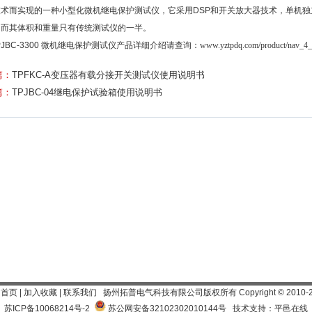
技术而实现的一种小型化微机继电保护测试仪，它采用DSP和开关放大器技术，单机独
，而其体积和重量只有传统测试仪的一半。
P
JBC-3300 微机继电保护测试仪
产品
详细介绍
请查询：
www.yztpdq.com/product/nav_4_
篇：
TPFKC-A变压器有载分接开关测试仪使用说明书
篇：
TPJBC-04继电保护试验箱使用说明书
为首页
|
加入收藏
|
联系我们
扬州拓普电气科技有限公司
版权所有 Copyright
©
2010-
苏ICP备10068214号-2
苏公网安备32102302010144号
技术支持：平邑在线