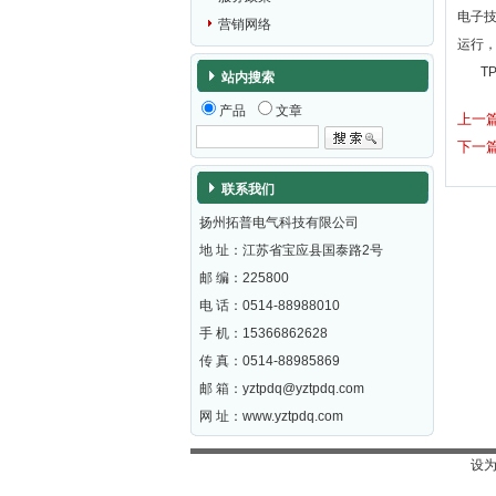
电子
营销网络
运行
T
站内搜索
产品
文章
上一
下一
联系我们
扬州拓普电气科技有限公司
地 址：江苏省宝应县国泰路2号
邮 编：
225800
电 话：0514-88988010
手 机：15366862628
传 真：0514-88985869
邮 箱：
yztpdq@yztpdq.com
网 址：
www.yztpdq.com
设