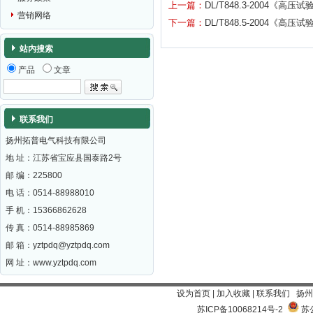
上一篇：
DL/T848.3-2004
营销网络
下一篇：
DL/T848.5-2004
站内搜索
产品
文章
联系我们
扬州拓普电气科技有限公司
地 址：江苏省宝应县国泰路2号
邮 编：
225800
电 话：0514-88988010
手 机：15366862628
传 真：0514-88985869
邮 箱：
yztpdq@yztpdq.com
网 址：
www.yztpdq.com
设为首页
|
加入收藏
|
联系我们
扬州
苏ICP备10068214号-2
苏公