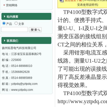
点击这里下载
(TP4100数字式
安表使用说明书)
营销网络
TP4100型数字
站内搜索
计的、便携手持式、
产品
文章
量U-U、I-I及U
测变压器的接线组别
联系我们
CT之间的相位关系
扬州拓普电气科技有限公司
采用钳形电流互感
地 址：江苏省宝应县国泰路2号
线路。测量U1-U
邮 编：
225800
电 话：0514-88988010
了可能出现的误接线
手 机：15366862628
用了高反差液晶显示
传 真：0514-88985869
邮 箱：
yztpdq@yztpdq.com
得视觉效果。
网 址：
www.yztpdq.com
TP4100型数字
http://www.yztpdq.co