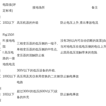
电阻值(评
类
接地场所
备注
定标准)
类
工
10Ω以下
高压机器的外箱
防止电压上升,查出事故电流
R≦150/I
R:接地电
没有2秒以内可自动切断的装置(由
类
三相变压器的低压侧的一端子,
阻
当对地电压在低电压侧的电位上升至
工
单相变压器的低压侧的中性点,
I:高压电
止因高低压混触带来的危险.
变压器的混触防止板
路的一接
地线电流
类
300V以下的低压设备的外箱,
工
100Ω以下
高压用及其仪表用变换的二次侧
防止触电事故
电路
别
超过300V的低压(600V以下)设
接
10Ω以下
防止触电事故
备的外壳
程