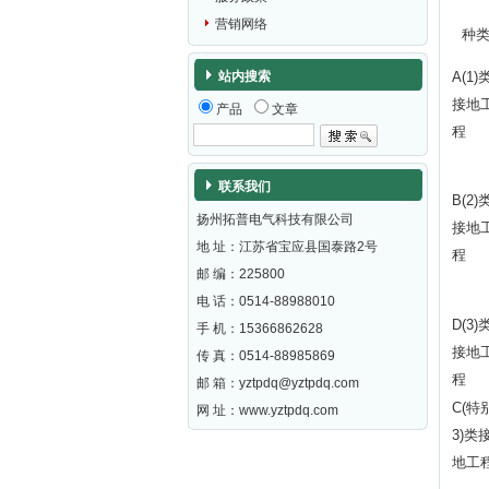
营销网络
种
站内搜索
A(1)
接地
产品
文章
程
联系我们
B(2)
扬州拓普电气科技有限公司
接地
地 址：江苏省宝应县国泰路2号
程
邮 编：
225800
电 话：0514-88988010
D(3)
手 机：15366862628
接地
传 真：0514-88985869
程
邮 箱：
yztpdq@yztpdq.com
C(特
网 址：
www.yztpdq.com
3)类
地工