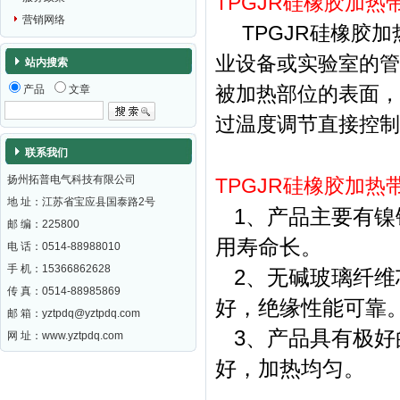
TPGJR硅橡胶加热
营销网络
TPGJR硅橡胶
业设备或实验室的管
站内搜索
产品
文章
被加热部位的表面，
过温度调节直接控制
联系我们
扬州拓普电气科技有限公司
TPGJR硅橡胶加热
地 址：江苏省宝应县国泰路2号
1、产品主要有镍
邮 编：
225800
用寿命长。
电 话：0514-88988010
手 机：15366862628
2、无碱玻璃纤维
传 真：0514-88985869
好，绝缘性能可靠
邮 箱：
yztpdq@yztpdq.com
3、产品具有极好
网 址：
www.yztpdq.com
好，加热均匀。