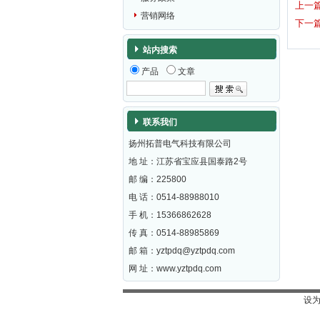
上一
营销网络
下一
站内搜索
产品
文章
联系我们
扬州拓普电气科技有限公司
地 址：江苏省宝应县国泰路2号
邮 编：
225800
电 话：0514-88988010
手 机：15366862628
传 真：0514-88985869
邮 箱：
yztpdq@yztpdq.com
网 址：
www.yztpdq.com
设