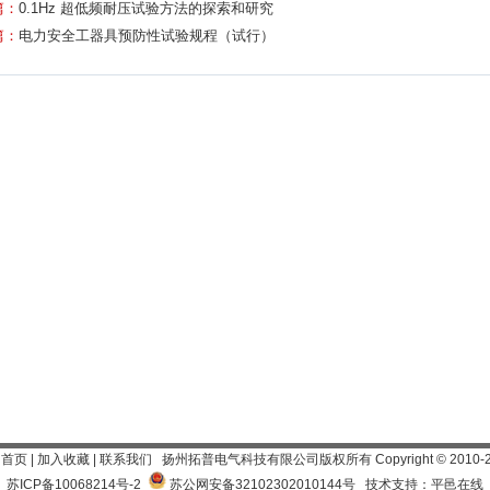
篇：
0.1Hz 超低频耐压试验方法的探索和研究
篇：
电力安全工器具预防性试验规程（试行）
为首页
|
加入收藏
|
联系我们
扬州拓普电气科技有限公司
版权所有 Copyright
©
2010-
苏ICP备10068214号-2
苏公网安备32102302010144号
技术支持：平邑在线