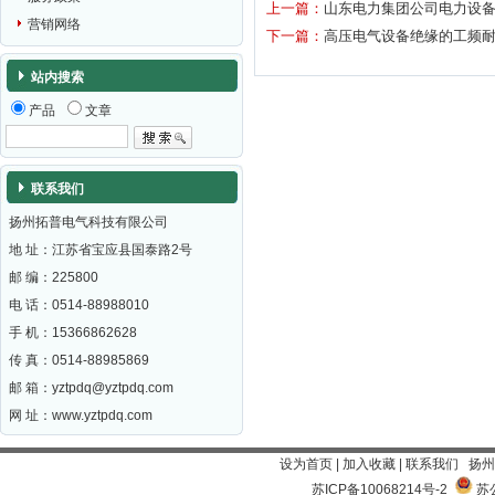
上一篇：
山东电力集团公司电力设
营销网络
下一篇：
高压电气设备绝缘的工频
站内搜索
产品
文章
联系我们
扬州拓普电气科技有限公司
地 址：江苏省宝应县国泰路2号
邮 编：
225800
电 话：0514-88988010
手 机：15366862628
传 真：0514-88985869
邮 箱：
yztpdq@yztpdq.com
网 址：
www.yztpdq.com
设为首页
|
加入收藏
|
联系我们
扬州
苏ICP备10068214号-2
苏公