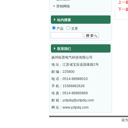
上一
营销网络
下一
站内搜索
产品
文章
联系我们
扬州拓普电气科技有限公司
地 址：江苏省宝应县国泰路2号
邮 编：
225800
电 话：0514-88988010
手 机：15366862628
传 真：0514-88985869
邮 箱：
yztpdq@yztpdq.com
网 址：
www.yztpdq.com
设