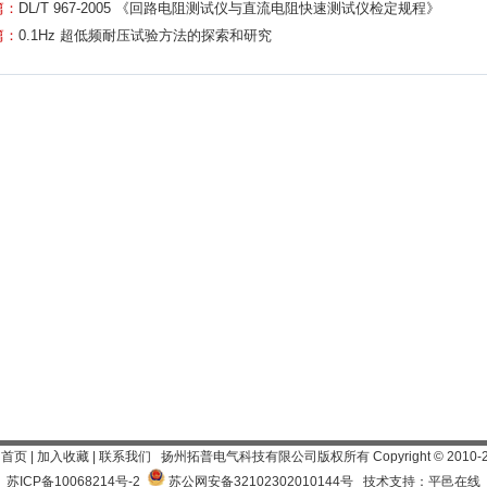
篇：
DL/T 967-2005 《回路电阻测试仪与直流电阻快速测试仪检定规程》
篇：
0.1Hz 超低频耐压试验方法的探索和研究
为首页
|
加入收藏
|
联系我们
扬州拓普电气科技有限公司
版权所有 Copyright
©
2010-
苏ICP备10068214号-2
苏公网安备32102302010144号
技术支持：平邑在线