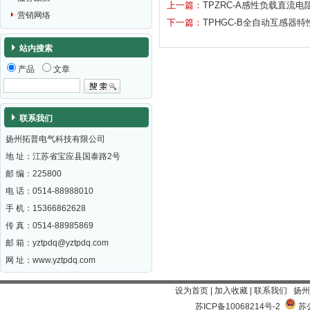
上一篇：
TPZRC-A感性负载直流
营销网络
下一篇：
TPHGC-B全自动互感器
站内搜索
产品
文章
联系我们
扬州拓普电气科技有限公司
地 址：江苏省宝应县国泰路2号
邮 编：
225800
电 话：0514-88988010
手 机：15366862628
传 真：0514-88985869
邮 箱：
yztpdq@yztpdq.com
网 址：
www.yztpdq.com
设为首页
|
加入收藏
|
联系我们
扬州
苏ICP备10068214号-2
苏公