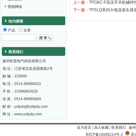
上一篇：
TPGKC-F高压开关机械
营销网络
下一篇：
TPSLQ系列大电流发生器
站内搜索
产品
文章
联系我们
扬州拓普电气科技有限公司
地 址：江苏省宝应县国泰路2号
邮 编：
225800
电 话：0514-88988010
手 机：15366862628
传 真：0514-88985869
邮 箱：
yztpdq@yztpdq.com
网 址：
www.yztpdq.com
设为首页
|
加入收藏
|
联系我们
扬州
苏ICP备10068214号-2
苏公