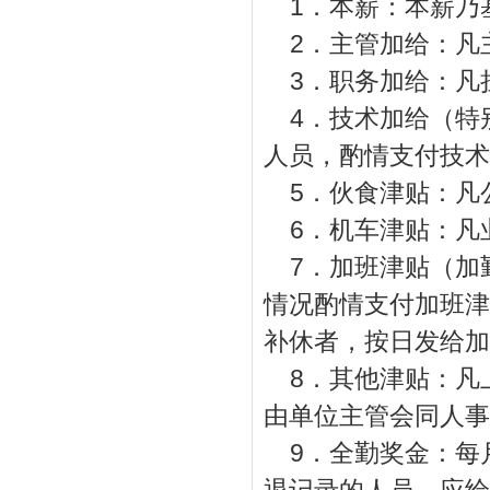
1
．本薪：本薪乃
2
．主管加给：凡
3
．职务加给：凡
4
．技术加给（特
人员，酌情支付技术
5
．伙食津贴：凡
6
．机车津贴：凡
7
．加班津贴（加
情况酌情支付加班津
补休者，按日发给加
8
．其他津贴：凡
由单位主管会同人事
9
．全勤奖金：每