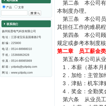
站内搜索
第二条 本公司
产品
文章
本制度办理。
第三条 本公司
联系我们
其担任工作的难易程
扬州拓普电气科技有限公司
第四条 本公司
地 址：江苏省宝应县国泰路2号
规定或参考本制度核
邮 编：
225800
电 话：0514-88988010
第二章 员工薪金类
手 机：15366862628
第五条本公司从
传 真：0514-88985869
1
．本薪（基本月
邮 箱：
yztpdq@yztpdq.com
网 址：
www.yztpdq.com
2
．加给：主管加
3
．津贴：机车津
4
．奖金：全勤奖
第六条 从业员