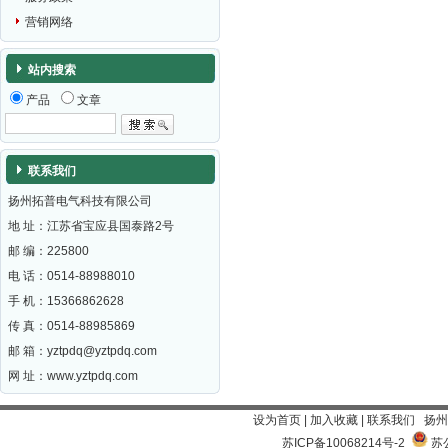
营销网络
站内搜索
产品
文章
联系我们
扬州拓普电气科技有限公司
地 址：江苏省宝应县国泰路2号
邮 编：
225800
电 话：0514-88988010
手 机：15366862628
传 真：0514-88985869
邮 箱：
yztpdq@yztpdq.com
网 址：
www.yztpdq.com
设为首页
|
加入收藏
|
联系我们
扬州
苏ICP备10068214号-2
苏公