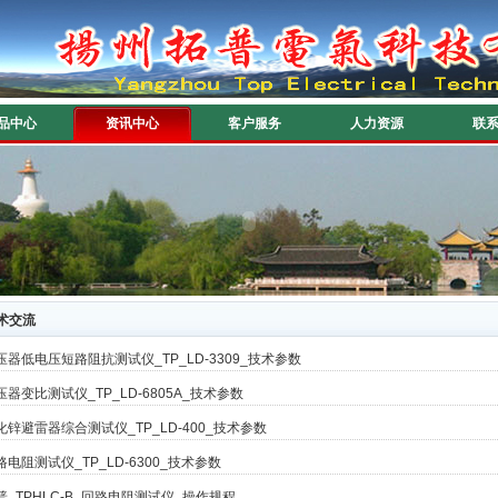
品中心
资讯中心
客户服务
人力资源
联
术交流
压器低电压短路阻抗测试仪_TP_LD-3309_技术参数
压器变比测试仪_TP_LD-6805A_技术参数
化锌避雷器综合测试仪_TP_LD-400_技术参数
路电阻测试仪_TP_LD-6300_技术参数
普_TPHLC-B_回路电阻测试仪_操作规程