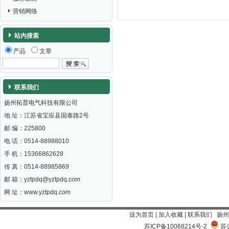
营销网络
站内搜索
产品
文章
联系我们
扬州拓普电气科技有限公司
地 址：江苏省宝应县国泰路2号
邮 编：
225800
电 话：0514-88988010
手 机：15366862628
传 真：0514-88985869
邮 箱：
yztpdq@yztpdq.com
网 址：
www.yztpdq.com
设为首页
|
加入收藏
|
联系我们
扬州
苏ICP备10068214号-2
苏公