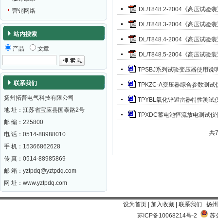
DL/T848.2-2004《高
营销网络
DL/T848.3-2004《高
站内搜索
DL/T848.4-2004《高
产品
文章
DL/T848.5-2004《高
TPSBJ系列试验变压器使用说
联系我们
TPKZC-A变压器综合参数测
扬州拓普电气科技有限公司
TPYBL氧化锌避雷器特性测试
地 址：江苏省宝应县国泰路2号
TPXDC蓄电池恒流放电测试
邮 编：
225800
共
电 话：0514-88988010
手 机：15366862628
传 真：0514-88985869
邮 箱：
yztpdq@yztpdq.com
网 址：
www.yztpdq.com
设为首页
|
加入收藏
|
联系我们
扬州
苏ICP备10068214号-2
苏公