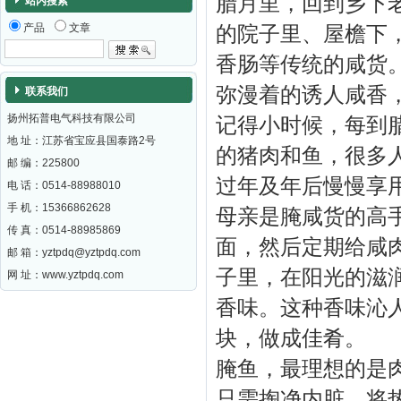
腊月里，回到乡下
站内搜索
产品
文章
的院子里、屋檐下
香肠等传统的咸货
弥漫着的诱人咸香
联系我们
扬州拓普电气科技有限公司
记得小时候，每到
地 址：江苏省宝应县国泰路2号
的猪肉和鱼，很多
邮 编：
225800
过年及年后慢慢享
电 话：0514-88988010
手 机：15366862628
母亲是腌咸货的高
传 真：0514-88985869
面，然后定期给咸
邮 箱：
yztpdq@yztpdq.com
子里，在阳光的滋
网 址：
www.yztpdq.com
香味。这种香味沁
块，做成佳肴。
腌鱼，最理想的是
只需掏净内脏，将