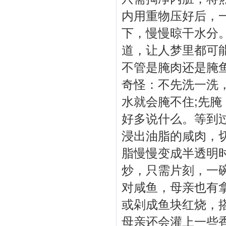
内用重物压好后，
下，慢慢晾干水分
道，让人梦里都可
不管是腌肉还是腌
奇怪：不先洗一洗
水就会腌不住;先腌
好多说什么。等到
浸出油脂的咸肉，切
脂慢慢变成半透明
炒，只需片刻，一
对咸鱼，母亲也有
或剁成鱼块红烧，
母亲还会灌上一些