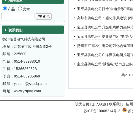
站内搜索
宝应县供电公司打造“全电景致” 赋
产品
文章
高邮市供电公司：强化作风建设 保
宝应县供电公司升级电网助力高标
联系我们
宝应县供电公司夏集供电所“电”亮
扬州拓普电气科技有限公司
扬州市江都区供电公司强化合规管
地 址：江苏省宝应县国泰路2号
邮 编：
225800
宝应县供电公司广洋湖供电所推进“
电 话：0514-88988010
宝应县供电公司“满格电”助力企业实
手 机：15366862628
共210
传 真：0514-88985869
邮 箱：
yztpdq@yztpdq.com
网 址：
www.yztpdq.com
设为首页
|
加入收藏
|
联系我们
扬州
苏ICP备10068214号-2
苏公