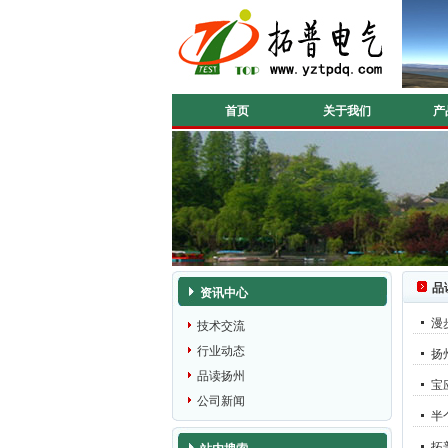
首页
关于我们
产
品
资讯中心
漫
技术交流
行业动态
扬
品读扬州
宝
公司新闻
半
拓