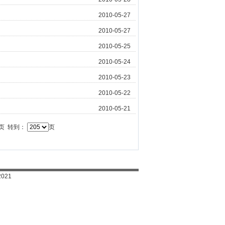
2010-05-27
2010-05-27
2010-05-25
2010-05-24
2010-05-23
2010-05-22
2010-05-21
页
转到：
页
2021