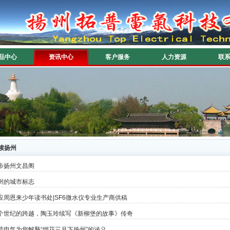
品中心
资讯中心
客户服务
人力资源
联
读扬州
步扬州文昌阁
州的城市标志
应周恩来少年读书处|SF6微水仪专业生产商供稿
个世纪的跨越，陶玉玲续写《新柳堡的故事》传奇
普电气为您解释“烟花三月下扬州”的涵义