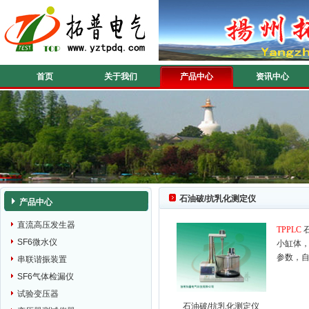
首页
关于我们
产品中心
资讯中心
石油破/抗乳化测定仪
产品中心
直流高压发生器
TPPLC
SF6微水仪
小缸体
参数，
串联谐振装置
SF6气体检漏仪
试验变压器
石油破/抗乳化测定仪