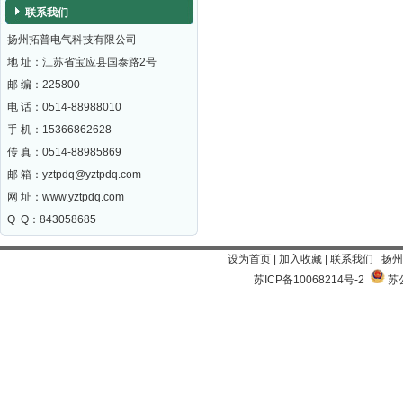
联系我们
扬州拓普电气科技有限公司
地 址：江苏省宝应县国泰路2号
邮 编：
225800
电 话：0514-88988010
手 机：15366862628
传 真：0514-88985869
邮 箱：
yztpdq@yztpdq.com
网 址：
www.yztpdq.com
Q Q：843058685
设为首页
|
加入收藏
|
联系我们
扬州
苏ICP备10068214号-2
苏公