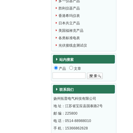
多一仪器产品
胜利仪器产品
香港希玛仪表
日本共立产品
美国福禄克产品
各类标准电表
光伏接线盒测试仪
站内搜索
产品
文章
联系我们
扬州拓普电气科技有限公司
地 址：江苏省宝应县国泰路2号
邮 编：
225800
电 话：0514-88988010
手 机：15366862628