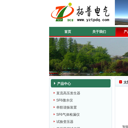
首页
关于我们
产
太
产品中心
直流高压发生器
SF6微水仪
串联谐振装置
SF6气体检漏仪
试验变压器
智