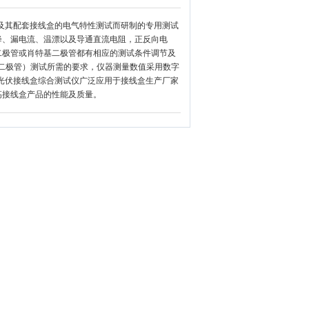
及其配套接线盒的电气特性测试而研制的专用测试
降、漏电流、温漂以及导通直流电阻，正反向电
二极管或肖特基二极管都有相应的测试条件调节及
个二极管）测试所需的要求，仪器测量数值采用数字
阳能光伏接线盒综合测试仪广泛应用于接线盒生产厂家
高接线盒产品的性能及质量。