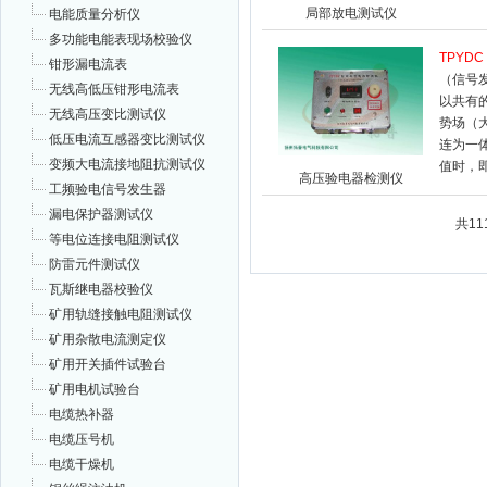
局部放电测试仪
电能质量分析仪
多功能电能表现场校验仪
TPYDC
钳形漏电流表
（信号
无线高低压钳形电流表
以共有
无线高压变比测试仪
势场（
低压电流互感器变比测试仪
连为一
变频大电流接地阻抗测试仪
值时，
高压验电器检测仪
工频验电信号发生器
漏电保护器测试仪
共1
等电位连接电阻测试仪
防雷元件测试仪
瓦斯继电器校验仪
矿用轨缝接触电阻测试仪
矿用杂散电流测定仪
矿用开关插件试验台
矿用电机试验台
电缆热补器
电缆压号机
电缆干燥机