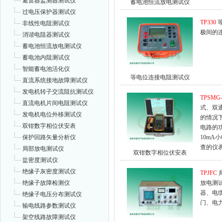
避雷器监测器测试仪
蓄电池恒流放电测试仪
过电压保护器测试仪
TP330
非线性电阻测试仪
极间的
消谐电阻器测试仪
蓄电池恒流放电测试仪
蓄电池内阻测试仪
智能蓄电池活化仪
等电位连接电阻测试仪
直流系统接地故障测试仪
发电机转子交流阻抗测试仪
TPSMG-
直流电机片间电阻测试仪
式、双
发电机电位外移测试仪
的情况
双钳数字相位伏安表
电路的
保护回路矢量分析仪
10m
查的仪
局部放电测试仪
双钳数字相位伏安表
盐密度测试仪
绝缘子灰密度测试仪
TPJFC
绝缘子故障检测仪
放电测
器、电
绝缘子电压分布测试仪
门、电
输电线路参数测试仪
架空线路故障测试仪