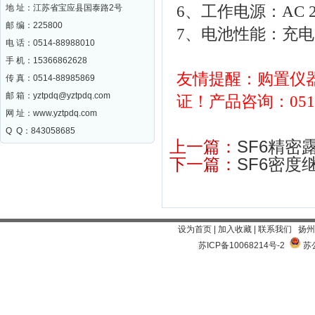
6、工作电源：AC 
地 址：江苏省宝应县国泰路2号
邮 编：
225800
7、电池性能：充电
电 话：0514-88988010
手 机：15366862628
友情提醒：购置仪
传 真：0514-88985869
邮 箱：
yztpdq@yztpdq.com
证！产品咨询：0514-
网 址：
www.yztpdq.com
Q Q：843058685
上一篇：
SF6精密
下一篇：
SF6密度
设为首页
|
加入收藏
|
联系我们
扬州
苏ICP备10068214号-2
苏公