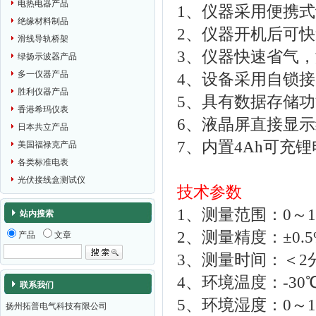
电热电器产品
1、仪器采用便携
绝缘材料制品
2、仪器开机后可
滑线导轨桥架
3、仪器快速省气，测
绿扬示波器产品
多一仪器产品
4、设备采用自锁
胜利仪器产品
5、具有数据存储功
香港希玛仪表
6、液晶屏直接显
日本共立产品
7、内置4Ah可充
美国福禄克产品
各类标准电表
光伏接线盒测试仪
技术参数
1、测量范围：0～1
站内搜索
2、测量精度：±0.5
产品
文章
3、测量时间：＜2
4、环境温度：-30
联系我们
5、环境湿度：0～10
扬州拓普电气科技有限公司