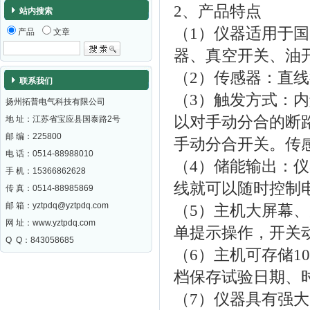
2、产品特点
站内搜索
（1）仪器适用于国
产品
文章
器、真空开关、油
（2）传感器：直
联系我们
（3）触发方式：
扬州拓普电气科技有限公司
以对手动分合的断
地 址：江苏省宝应县国泰路2号
邮 编：
225800
手动分合开关。传
电 话：0514-88988010
（4）储能输出：
手 机：15366862628
线就可以随时控制
传 真：0514-88985869
邮 箱：
yztpdq@yztpdq.com
（5）主机大屏幕
网 址：
www.yztpdq.com
单提示操作，开关
Q Q：843058685
（6）主机可存储1
档保存试验日期、
（7）仪器具有强