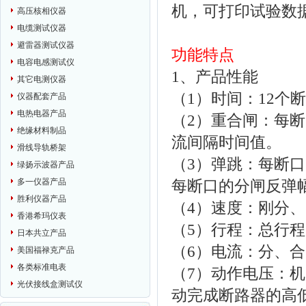
机，可打印试验数
高压核相仪器
电缆测试仪器
避雷器测试仪器
功能特点
电容电感测试仪
1、产品性能
其它电测仪器
（1）时间：12
仪器配套产品
电热电器产品
（2）重合闸：每
绝缘材料制品
流间隔时间值。
滑线导轨桥架
（3）弹跳：每断
绿扬示波器产品
多一仪器产品
每断口的分闸反弹
胜利仪器产品
（4）速度：刚分、
香港希玛仪表
（5）行程：总行
日本共立产品
（6）电流：分、
美国福禄克产品
各类标准电表
（7）动作电压：机
光伏接线盒测试仪
动完成断路器的高