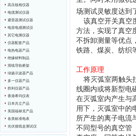
高压核相仪器
场测试灵敏度达到了
电缆测试仪器
该真空开关真空度
避雷器测试仪器
电容电感测试仪
方法，实现了真空
其它电测仪器
不拆卸测量等优点
仪器配套产品
铁路、煤炭
、
纺织
电热电器产品
绝缘材料制品
滑线导轨桥架
工作原理
绿扬示波器产品
将灭弧室两触头拉
多一仪器产品
线圈内或将新型电
胜利仪器产品
香港希玛仪表
在灭弧室内产生与
日本共立产品
用下，灭弧室中的
美国福禄克产品
所产生的离子电流
各类标准电表
光伏接线盒测试仪
不同型号的真空管