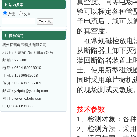
真空度、同等电场
站内搜索
验可以标定各种管
产品
文章
子电流后，就可以
的真空度。
联系我们
在常规磁控放电法
扬州拓普电气科技有限公司
从断路器上卸下灭
地 址：江苏省宝应县国泰路2号
装回断路器装置上
邮 编：
225800
电 话：0514-88988010
士。使用新型磁线
手 机：15366862628
同时采用单片微机
传 真：0514-88985869
的现场测试灵敏度
邮 箱：
yztpdq@yztpdq.com
网 址：
www.yztpdq.com
Q Q：843058685
技术参数
1、检测对象：各
2、检测方法：采