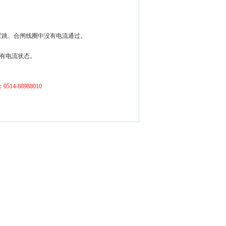
置跳、合闸线圈中没有电流通过。
复有电流状态。
88988010