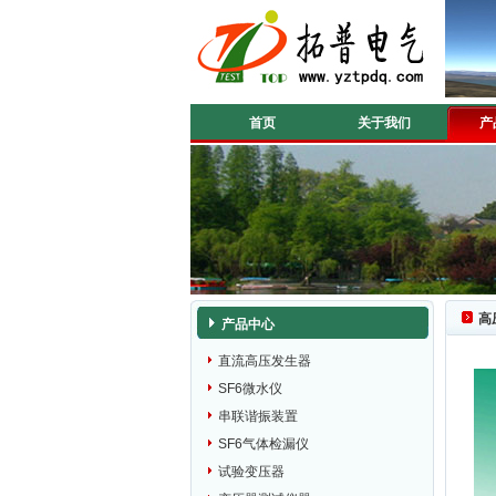
首页
关于我们
产
高
产品中心
直流高压发生器
SF6微水仪
串联谐振装置
SF6气体检漏仪
试验变压器