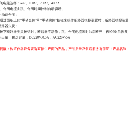
电阻选择：∞Ω、100Ω、200Ω、400Ω
、合闸电流由跳、合闸时间控制自动切断。
手动跳合闸：
过面板上的“手动合闸”和“手动跳闸”按钮来操作断路器模拟装置时，断路器模拟装
断路器失灵：
下断路器失灵按钮时，断路器不动作，跳、合闸电流延时1s后断开，再经20s后恢
开出量：接点容量：DC220V/0.5A，AC220V/5A
提醒：购置仪器设备要选直接生产商的产品，产品质量及售后服务有保证！产品咨询：0514-