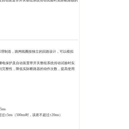
及自动装置带开关整组系统传动试验时实际断路器的
原理制造，跳闸线圈按独立的回路设计，可以模拟
继电保护及自动装置带开关整组系统传动试验时实
与完整性，降低实际断路器的动作次数，提高使用
5ms
不超过±5ms（500ms时，误差不超过±20ms）