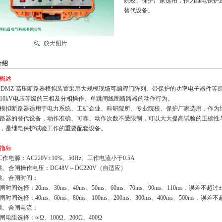
院校、保护厂家选用，作为继电保护
替代设备。
介绍
概述
DMZ 高压断路器模拟装置采用大规模现场可编程门阵列、带保护的功率电子器件等
110kV电压等级的三相及分相操作、单跳闸线圈断路器的动
作行为。
拟断路器适用于电力系统、工矿企业、科研院所、专业院校、保护厂家选用，作为
路器的替代设备，动作准确、可靠、动作次数不受限制
，可以大大提高试验的正确性
，是继电保护试验工作的重要配套设备。
指标
工作电源：AC220V±10%、50Hz、工作电流小于0.5A
跳、合闸操作电压：DC48V～DC220V（自适应）
跳、合闸时间：
时间选择：20ms、30ms、40ms、50ms、60ms、70ms、90ms、110ms，误差不超过±
时间选择：40ms、60ms、80ms、100ms、200ms、300ms、400ms、500ms，误差
跳、合闸电流：
电阻选择：∞Ω、100Ω、200Ω、400Ω