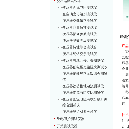
变压器测试仪器
变压器直流电阻测试仪
全自动变比组别测试仪
变压器空载短路测试仪
变压器容量特性测试仪
变压器损耗参数测试仪
详细
变压器能效等级测试仪
产品
变压器特性综合测试台
TP
变压器绕组变形测试仪
监控
变压器有载分接开关测试仪
压器
变压器低电压短路阻抗测试仪
企业
变压器损耗线路参数综合测试
测
仪
滤波
编号
变压器铁芯接地电流测试仪
电
变压器直流电阻变比测试仪
80
变压器直流电阻有载分接开关
速。
综合测试仪
变压器绕组材质分析仪
技术
继电保护测试仪器
1、
开关测试仪器
2、