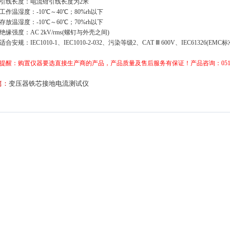
、引线长度：电流钳引线长度为2米
、工作温湿度：-10℃～40℃；80%rh以下
、存放温湿度：-10℃～60℃；70%rh以下
、绝缘强度：AC 2kV/rms(螺钉与外壳之间)
适合安规：IEC1010-1、IEC1010-2-032、污染等级2、CAT Ⅲ 600V、IEC61326(EMC标
提醒：购置仪器要选直接生产商的产品，产品质量及售后服务有保证！产品咨询：0514-88
篇：
变压器铁芯接地电流测试仪