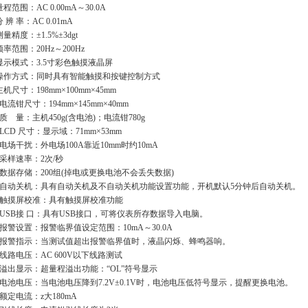
程范围：AC 0.00mA～30.0A
 辨 率：AC 0.01mA
量精度：±1.5%±3dgt
频率范围：20Hz～200Hz
显示模式：3.5寸彩色触摸液晶屏
操作方式：同时具有智能触摸和按键控制方式
主机尺寸：198mm×100mm×45mm
、电流钳尺寸：194mm×145mm×40mm
、质 量：主机450g(含电池)；电流钳780g
、LCD 尺寸：显示域：71mm×53mm
、电场干扰：外电场100A靠近10mm时约10mA
、采样速率：2次/秒
、数据存储：200组(掉电或更换电池不会丢失数据)
、自动关机：具有自动关机及不自动关机功能设置功能，开机默认5分钟后自动关机。
、触摸屏校准：具有触摸屏校准功能
、USB接 口：具有USB接口，可将仪表所存数据导入电脑。
、报警设置：报警临界值设定范围：10mA～30.0A
、报警指示：当测试值超出报警临界值时，液晶闪烁、蜂鸣器响。
、线路电压：AC 600V以下线路测试
、溢出显示：超量程溢出功能：“OL”符号显示
、电池电压：当电池电压降到7.2V±0.1V时，电池电压低符号显示，提醒更换电池。
、额定电流：z大180mA