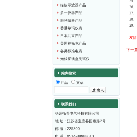
25
绿扬示波器产品
26
多一仪器产品
27
28
胜利仪器产品
29、
香港希玛仪表
日本共立产品
友情
美国福禄克产品
下一
各类标准电表
光伏接线盒测试仪
站内搜索
产品
文章
联系我们
扬州拓普电气科技有限公司
地 址：江苏省宝应县国泰路2号
邮 编：
225800
电 话：0514-88988010