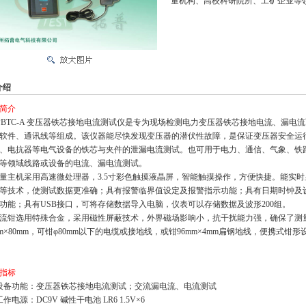
量机构、高校科研院所、工矿企业等
介绍
简介
BTC-A 变压器铁芯接地电流测试仪是专为现场检测电力变压器铁芯接地电流、漏电
软件、通讯线等组成。该仪器能尽快发现变压器的潜伏性故障，是保证变压器安全运
、电抗器等电气设备的铁芯与夹件的泄漏电流测试。也可用于电力、通信、气象、铁
等领域线路或设备的电流、漏电流测试。
量
主机
采用高速微处理器，3.5寸彩色触摸液晶屏，智能触摸操作，方便快捷。能实时
等技术，使测试数据更准确；具有报警临界值设定及报警指示功能；具有日期时钟及
功能；具有USB接口，可将存储数据导入电脑，仪表可以存储数据及波形200组。
流钳选用特殊合金，采用磁性屏蔽技术，外界磁场影响小，抗干扰能力强，确保了测
mm×80mm，可钳φ80mm以下的电缆或接地线，或钳96mm×4mm扁钢地线，便携
指标
设备功能：变压器铁芯接地电流测试；交流漏电流、电流测试
工作电源：DC9V 碱性干电池 LR6 1.5V×6