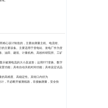
领域。
流而精心设计制造的，主要由测量主机、电流钳、
行的主要设备。主要适用于变电站、发电厂作为变
路、油田、建筑、计量机构、高校科研院所、工矿
显示被测电流的大小及波形；运用FFT变换、数字
设置功能；具有自动关机时间功能；具有设定试品
量的高精度、高稳定性。其钳口内径为
式钳形设计，不必断开被测线路，非接触测量，安全快