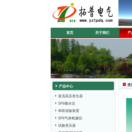
首页
关于我们
产
变
产品中心
直流高压发生器
SF6微水仪
串联谐振装置
SF6气体检漏仪
试验变压器