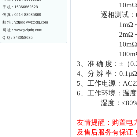
10mΩ～5Ω
手 机：15366862628
逐相测试：0.5
传 真：0514-88985869
邮 箱：
yztpdq@yztpdq.com
1mΩ～2Ω
网 址：
www.yztpdq.com
2mΩ～4Ω
Q Q：843058685
10mΩ～2
100mΩ～10
3、准 确 度：±（0
4、分 辨 率：0.1μ
5、工作电源：AC220
6、工作环境：温度：
湿度：≤80%
友情提醒：购置电
及售后服务有保证！产品