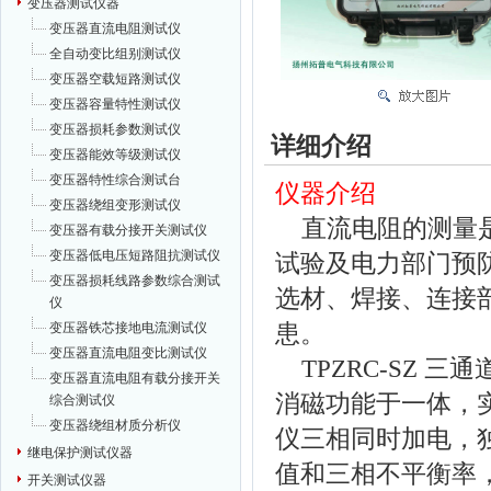
变压器测试仪器
变压器直流电阻测试仪
全自动变比组别测试仪
变压器空载短路测试仪
变压器容量特性测试仪
变压器损耗参数测试仪
详细介绍
变压器能效等级测试仪
变压器特性综合测试台
仪器介绍
变压器绕组变形测试仪
直流电阻的测量是
变压器有载分接开关测试仪
变压器低电压短路阻抗测试仪
试验及电力部门预
变压器损耗线路参数综合测试
选材、焊接、连接
仪
患。
变压器铁芯接地电流测试仪
变压器直流电阻变比测试仪
TPZRC-SZ 
变压器直流电阻有载分接开关
消磁功能于一体，
综合测试仪
变压器绕组材质分析仪
仪三相同时加电，
继电保护测试仪器
值和三相不平衡率
开关测试仪器