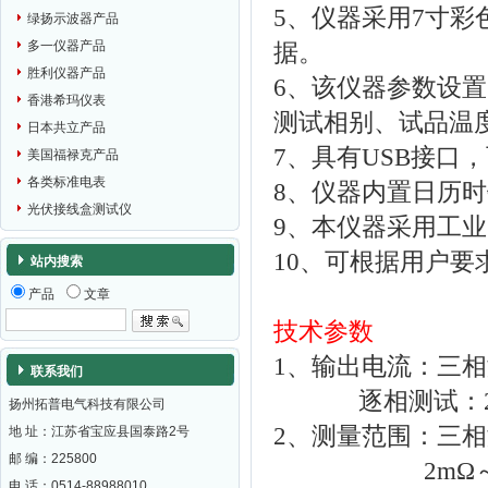
5、仪器采用7寸
绿扬示波器产品
多一仪器产品
据。
胜利仪器产品
6、该仪器参数设
香港希玛仪表
测试相别、试品温
日本共立产品
7、具有USB接口
美国福禄克产品
各类标准电表
8、仪器内置日历时
光伏接线盒测试仪
9、本仪器采用工
10、可根据用户
站内搜索
产品
文章
技术参数
1、输出电流：三相测试
联系我们
逐相测试：20A、
扬州拓普电气科技有限公司
2、测量范围：三相测
地 址：江苏省宝应县国泰路2号
邮 编：
225800
2mΩ～1Ω
电 话：0514-88988010