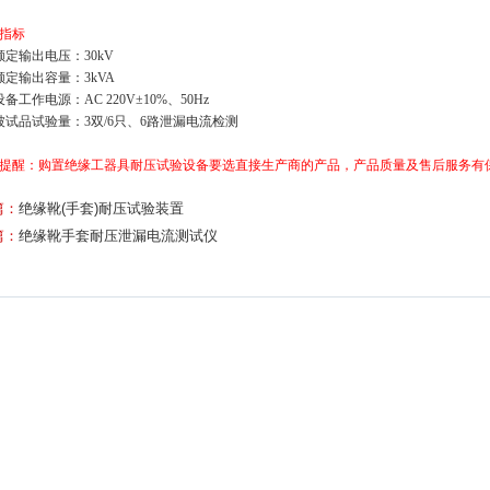
指标
额定输出电压：30kV
额定输出容量：3kVA
设备工作电源：AC 220V±10%、50Hz
被试品试验量：3双/6只、6路泄漏电流检测
提醒：购置绝缘工器具耐压试验设备要选直接生产商的产品，产品质量及售后服务有
篇：
绝缘靴(手套)耐压试验装置
篇：
绝缘靴手套耐压泄漏电流测试仪