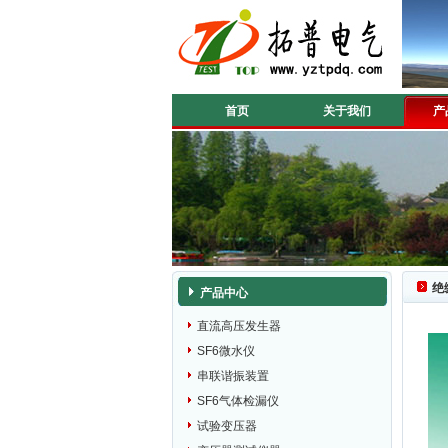
首页
关于我们
产
绝
产品中心
直流高压发生器
SF6微水仪
串联谐振装置
SF6气体检漏仪
试验变压器