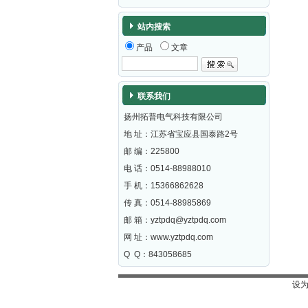
站内搜索
产品
文章
联系我们
扬州拓普电气科技有限公司
地 址：江苏省宝应县国泰路2号
邮 编：
225800
电 话：0514-88988010
手 机：15366862628
传 真：0514-88985869
邮 箱：
yztpdq@yztpdq.com
网 址：
www.yztpdq.com
Q Q：843058685
设