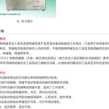
介绍
概述
绝缘安全工器具是指绝缘强度不是承受设备或线路的工作电压，只是用于加强基本
电压、泄漏电流电弧对操作人员的伤害，不能用辅助绝
缘安全工器具直接接触高压设
、绝缘靴、绝缘胶垫等。
JYX-C 智能绝缘靴（手套）耐压测试装置以《电力安全工器具预防性试验规程》要
等常用辅助绝缘安全工器具的工频耐压试验，以便快速判
断这些工器具是否符合使用
特点
该试验装置由高压试验台和控制箱两部分组成。
可进行绝缘靴、绝缘手套的智能化绝缘性能预防性试验。
可同时试验6只绝缘靴或绝缘手套，提高了工作效率。
测试过程由微电脑控制，升压、降压自动完成。
该设备控制箱采用彩色触摸屏操作，人机对话，操作简便。
该设备控制箱自带微型打印机，可打印测试报告。
高、低压隔离，安全可靠。