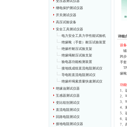
变压器测试仪器
继电保护测试仪器
开关测试仪器
高压试验设备
安全工具测试仪器
电力安全工具力学性能试验机
详细
绝缘靴（手套）耐压试验装置
设备
绝缘杆耐压试验支架
辅助
绝缘绳耐压试验支架
跨步
验电器功能检测装置
手套
TP
接地线成组直流电阻测试仪
缘靴
导电鞋直流电阻测试仪
绝缘杆绳索质量快速测试仪
功能
绝缘油测试仪器
1、
互感器测试仪器
2、
3、
变比组别测试仪
4、
直流电阻测试仪
5、
回路电阻测试仪
6、
接地电阻测试仪器
7、