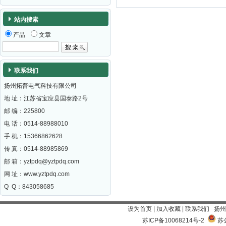
站内搜索
产品
文章
联系我们
扬州拓普电气科技有限公司
地 址：江苏省宝应县国泰路2号
邮 编：
225800
电 话：0514-88988010
手 机：15366862628
传 真：0514-88985869
邮 箱：
yztpdq@yztpdq.com
网 址：
www.yztpdq.com
Q Q：843058685
设为首页
|
加入收藏
|
联系我们
扬州
苏ICP备10068214号-2
苏公