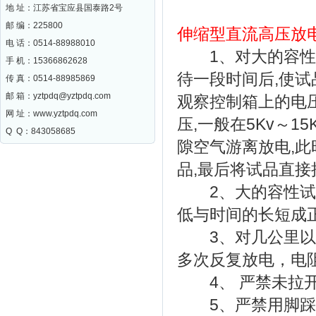
地 址：江苏省宝应县国泰路2号
邮 编：
225800
伸缩型直流高压放
电 话：0514-88988010
1、对大的容性试
手 机：15366862628
待一段时间后,使
传 真：0514-88985869
邮 箱：
yztpdq@yztpdq.com
观察控制箱上的电
网 址：
www.yztpdq.com
压,一般在5Kv～
Q Q：843058685
隙空气游离放电,此
品,最后将试品直接
2、大的容性试品
低与时间的长短成
3、对几公里以上
多次反复放电，电
4、 严禁未拉开
5、严禁用脚踩及