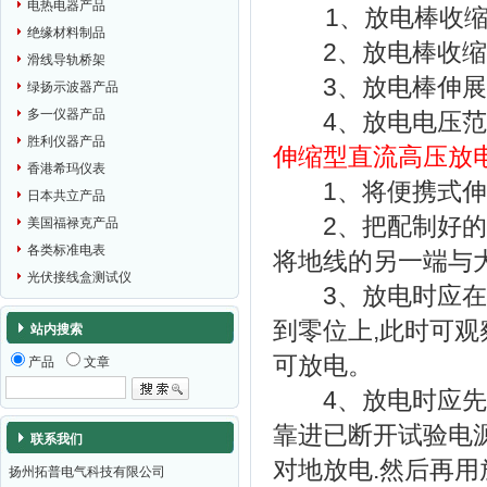
电热电器产品
1、放电棒收缩尺寸
绝缘材料制品
2、放电棒收缩节
滑线导轨桥架
3、放电棒伸展尺
绿扬示波器产品
多一仪器产品
4、放电电压范围：
胜利仪器产品
伸缩型直流高压放
香港希玛仪表
1、将便携式伸缩
日本共立产品
2、把配制好的接
美国福禄克产品
各类标准电表
将地线的另一端与
光伏接线盒测试仪
3、放电时应在试
到零位上,此时可观
站内搜索
可放电。
产品
文章
4、放电时应先用
靠进已断开试验电
联系我们
对地放电.然后再用
扬州拓普电气科技有限公司