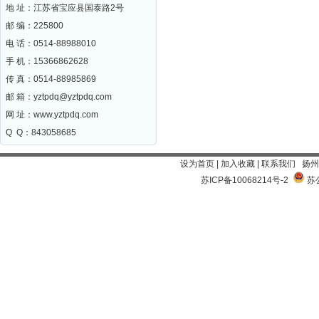
地 址：江苏省宝应县国泰路2号
邮 编：
225800
电 话：0514-88988010
手 机：15366862628
传 真：0514-88985869
邮 箱：
yztpdq@yztpdq.com
网 址：
www.yztpdq.com
Q Q：843058685
设为首页
|
加入收藏
|
联系我们
扬州
苏ICP备10068214号-2
苏公