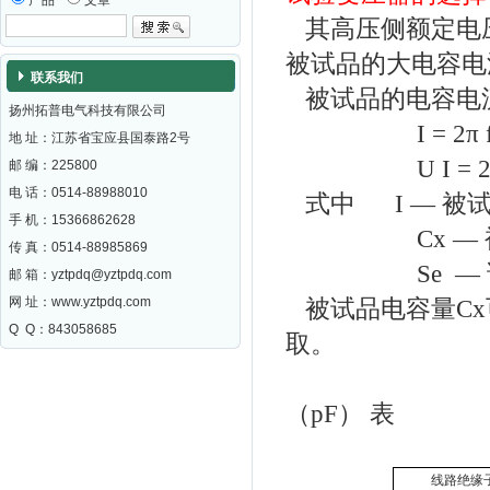
产品
文章
其高压侧额定电
被试品的大电容电
联系我们
被试品的电容电
扬州拓普电气科技有限公司
I = 2π 
地 址：江苏省宝应县国泰路2号
U I = 
邮 编：
225800
电 话：0514-88988010
式中
I
—
被
手 机：15366862628
Cx
—
传 真：0514-88985869
Se
—
邮 箱：
yztpdq@yztpdq.com
网 址：
www.yztpdq.com
被试品电容量
Cx
Q Q：843058685
取。
几种常
（
pF
）
表
线路绝缘