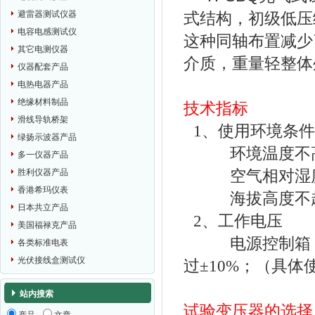
避雷器测试仪器
式结构，初级低压
电容电感测试仪
这种同轴布置减少
其它电测仪器
介质
，重量轻
整体
仪器配套产品
电热电器产品
绝缘材料制品
技术指标
滑线导轨桥架
1
、使用环境条件
绿扬示波器产品
环境温度不
多一仪器产品
空气相对湿
胜利仪器产品
香港希玛仪表
海拔高度不
日本共立产品
2
、工作电压
美国福禄克产品
电源控制箱
各类标准电表
光伏接线盒测试仪
过±
10%
；（具体
站内搜索
试验变压器
的选择