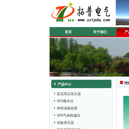
首页
关于我们
产
绝
产品中心
直流高压发生器
SF6微水仪
串联谐振装置
SF6气体检漏仪
试验变压器