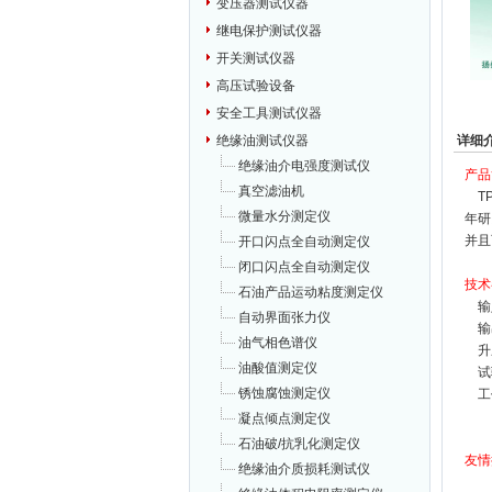
变压器测试仪器
继电保护测试仪器
开关测试仪器
高压试验设备
安全工具测试仪器
详细
绝缘油测试仪器
绝缘油介电强度测试仪
产品
真空滤油机
TP
微量水分测定仪
年研
并且
开口闪点全自动测定仪
闭口闪点全自动测定仪
技术
石油产品运动粘度测定仪
输入
自动界面张力仪
输出
油气相色谱仪
升压
油酸值测定仪
试验
锈蚀腐蚀测定仪
工作
湿
凝点倾点测定仪
石油破/抗乳化测定仪
友情
绝缘油介质损耗测试仪