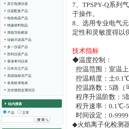
7、TPSPY-Q
其它电测仪器
仪器配套产品
于操作。
电热电器产品
8、选用专业电气
绝缘材料制品
定性和灵敏度得以
滑线导轨桥架
绿扬示波器产品
多一仪器产品
技术指标
胜利仪器产品
◆温度控制：
香港希玛仪表
控温范围：室温上6℃
日本共立产品
美国福禄克产品
控温精度：土0.1
各类标准电表
控温路数：5路（
光伏接线盒测试仪
程序升温阶数：5
站内搜索
程升速率：0.1℃-
产品
文章
时间设定：0-9999.9
◆火焰离子化检测器