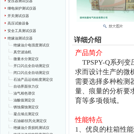
变压器测试仪器
继电保护测试仪器
开关测试仪器
高压试验设备
安全工具测试仪器
详细介绍
绝缘油测试仪器
绝缘油介电强度测试仪
产品简介
真空滤油机
微量水分测定仪
TPSPY-Q系列
开口闪点全自动测定仪
求而设计生产的微
闭口闪点全自动测定仪
石油产品运动粘度测定仪
需要选择多种检测
自动界面张力仪
量、痕量的分析要
油气相色谱仪
育等多项领域。
油酸值测定仪
锈蚀腐蚀测定仪
凝点倾点测定仪
性能特点
石油破/抗乳化测定仪
1、优良的柱箱性
绝缘油介质损耗测试仪