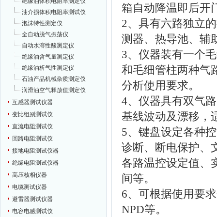
绝缘油体积电阻率测定仪
箱自动降温即后开
油介损体积电阻率测试仪
2、具有六路独立
泡沫特性测定仪
全自动脱气振荡仪
测器、热导池、辅
自动水溶性酸测定仪
3、仪器装有一个
绝缘油含气量测定仪
和毛细管柱两种气
绝缘油析气性测定仪
石油产品机械杂质测定仪
分析使用要求。
润滑油空气释放值测定仪
4、仪器具有双气
互感器测试仪器
基线波动及漂移，
变比组别测试仪
直流电阻测试仪
5、键盘设定各种
回路电阻测试仪
诊断、断电保护、
接地电阻测试仪器
各路温控设定值、实
绝缘电阻测试仪器
高压核相仪器
间等。
电缆测试仪器
6、可根据使用要求
避雷器测试仪器
NPD等。
电容电感测试仪