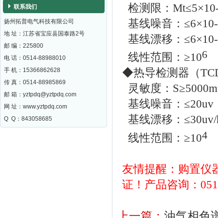
检测限：Mt≤5×10-1
联系我们
基线噪音：≤6×10-
扬州拓普电气科技有限公司
地 址：江苏省宝应县国泰路2号
基线漂移：≤6×10-1
邮 编：
225800
6
线性范围：≥10
电 话：0514-88988010
手 机：15366862628
◆热导检测器（TC
传 真：0514-88985869
灵敏度：S≥5000mv
邮 箱：
yztpdq@yztpdq.com
基线噪音：≤20uv
网 址：
www.yztpdq.com
基线漂移：≤30uv/
Q Q：843058685
4
线性范围：≥10
友情提醒：购置仪
证！
产品咨询：0514-
上一篇：
油气相色