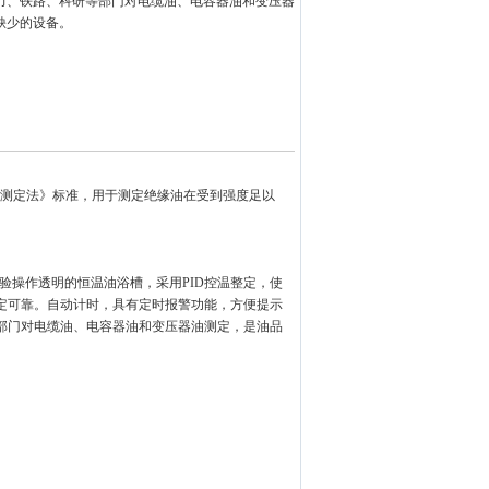
力、铁路、科研等部门对电缆油、电容器油和变压器
缺少的设备。
析气性测定法》标准，用于测定绝缘油在受到强度足以
验操作透明的恒温油浴槽，采用PID控温整定，使
定可靠。自动计时，具有定时报警功能，方便提示
部门对电缆油、电容器油和变压器油测定，是油品