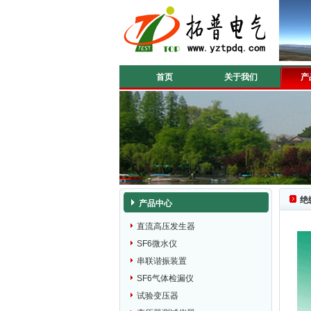
首页
关于我们
产
绝
产品中心
直流高压发生器
SF6微水仪
串联谐振装置
SF6气体检漏仪
试验变压器