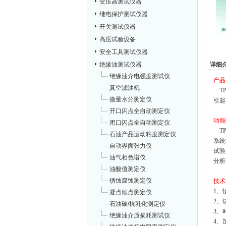
变压器测试仪器
继电保护测试仪器
开关测试仪器
高压试验设备
安全工具测试仪器
详细
绝缘油测试仪器
绝缘油介电强度测试仪
产品
真空滤油机
TP
微量水分测定仪
引起
开口闪点全自动测定仪
功能
闭口闪点全自动测定仪
TP
石油产品运动粘度测定仪
系统
自动界面张力仪
试验
油气相色谱仪
分析
油酸值测定仪
锈蚀腐蚀测定仪
技术
1、
凝点倾点测定仪
2、
石油破/抗乳化测定仪
3、
绝缘油介质损耗测试仪
4、加