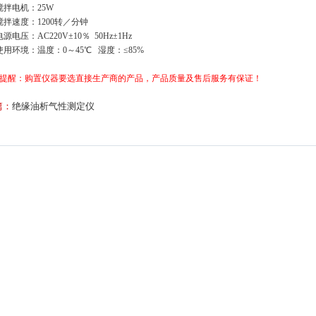
搅拌电机：25W
搅拌速度：1200转／分钟
源电压：AC220V±10％ 50Hz±1Hz
使用环境：
温度：0～45℃
湿度：≤85%
提醒：购置仪器要选直接生产商的产品，产品质量及售后服务有保证！
篇：
绝缘油析气性测定仪