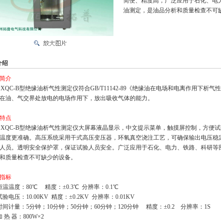
简便、精度高，广泛应用于石化、电
油测定，是油品分析和质量检查不可
介绍
简介
XQC-B型绝缘油析气性测定仪符合GB/T11142-89《绝缘油在电场和电离作用下
在油、气交界处放电的电场作用下，放出吸收气体的能力。
特点
XQC-B型绝缘油析气性测定仪
大屏幕液晶显示，中文提示菜单，触摸屏控制，方便试
温度更准确。高压系统采用干式高压变压器，环氧真空浇注工艺，可确保输出电压稳
人员。透明安全保护罩，保证试验人员安全。广泛应用于石化、电力、铁路、科研等
和质量检查不可缺少的设备。
指标
恒温温度：80℃
精度：±0.3℃ 分辨率：0.1℃
试验电压：10.00KV
精度：±0.2KV
分辨率：0.01KV
时间计量：5分钟；10分钟；50分钟；60分钟；120分钟
精度：±0.2
分辨率
：1S
 热 器：800W×2