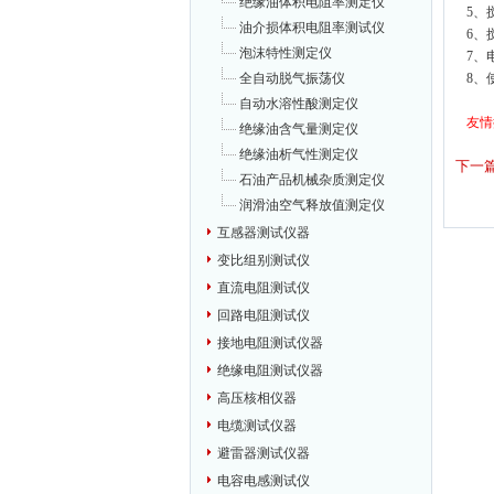
绝缘油体积电阻率测定仪
5、
油介损体积电阻率测试仪
6、
泡沫特性测定仪
7、电
8、
全自动脱气振荡仪
自动水溶性酸测定仪
友情
绝缘油含气量测定仪
绝缘油析气性测定仪
下一
石油产品机械杂质测定仪
润滑油空气释放值测定仪
互感器测试仪器
变比组别测试仪
直流电阻测试仪
回路电阻测试仪
接地电阻测试仪器
绝缘电阻测试仪器
高压核相仪器
电缆测试仪器
避雷器测试仪器
电容电感测试仪